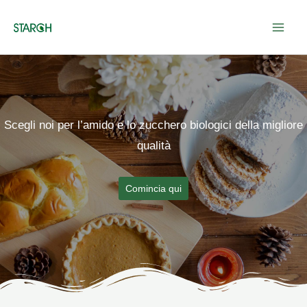
Vai
al
contenuto
Scegli noi per l’amido e lo zucchero biologici della migliore
qualità
Comincia qui