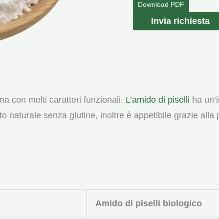
Download PDF
Polvere
Invia richiesta
di
amido
di
piselli
quantità
a con molti caratteri funzionali.
L’amido di piselli
ha un’i
ato naturale senza glutine, inoltre è appetibile grazie all
Amido di piselli biologico