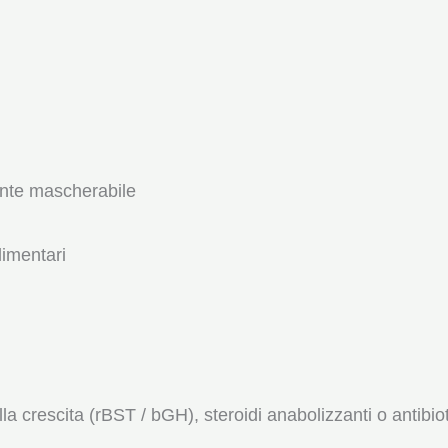
ente mascherabile
limentari
crescita (rBST / bGH), steroidi anabolizzanti o antibiot