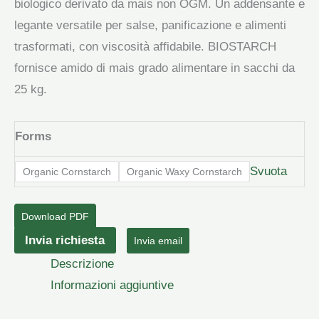
biologico derivato da mais non OGM. Un addensante e
legante versatile per salse, panificazione e alimenti
trasformati, con viscosità affidabile. BIOSTARCH
fornisce amido di mais grado alimentare in sacchi da
25 kg.
Forms
Svuota
Organic Cornstarch
Organic Waxy Cornstarch
Download PDF
Amido
Invia richiesta
Invia email
di
Descrizione
mais
Informazioni aggiuntive
biologico